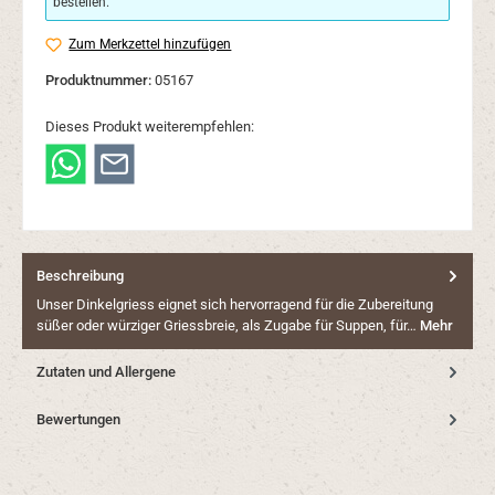
bestellen.
Zum Merkzettel hinzufügen
Produktnummer:
05167
Dieses Produkt weiterempfehlen:
Beschreibung
Unser Dinkelgriess eignet sich hervorragend für die Zubereitung
süßer oder würziger Griessbreie, als Zugabe für Suppen, für…
Mehr
Zutaten und Allergene
Bewertungen