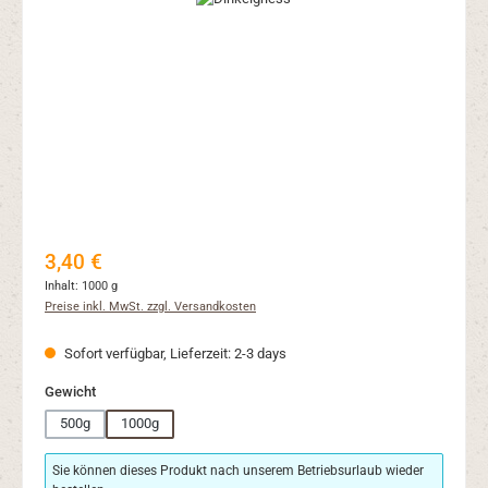
Regulärer Preis:
3,40 €
Inhalt:
1000 g
Preise inkl. MwSt. zzgl. Versandkosten
Sofort verfügbar, Lieferzeit: 2-3 days
auswählen
Gewicht
500g
1000g
Sie können dieses Produkt nach unserem Betriebsurlaub wieder