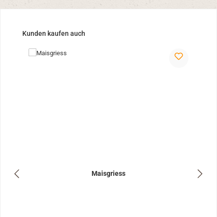
Produktgalerie überspringen
Kunden kaufen auch
Maisgriess