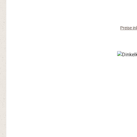
bekannt
Weizen h
die
Backhilf
Preise i
die m
zie