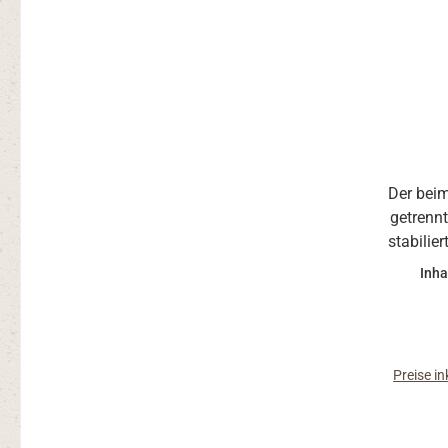
Der bei
getrennt
stabilier
werden 
Inha
(verma
medite
zur G
B
Preise i