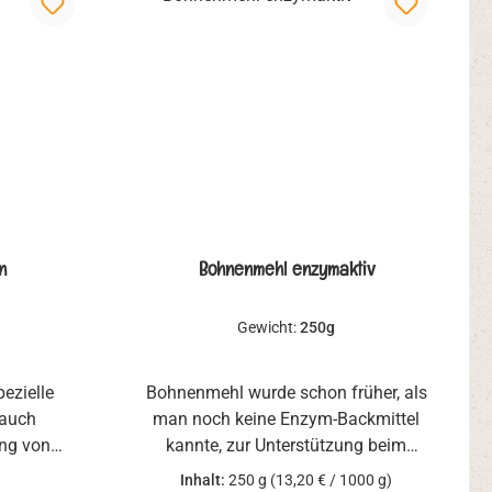
n
Bohnenmehl enzymaktiv
Gewicht:
250g
pezielle
Bohnenmehl wurde schon früher, als
 auch
man noch keine Enzym-Backmittel
ung von
kannte, zur Unterstützung beim
den hohen
Backen von Baguettes und anderen
Inhalt:
250 g
(13,20 € / 1000 g)