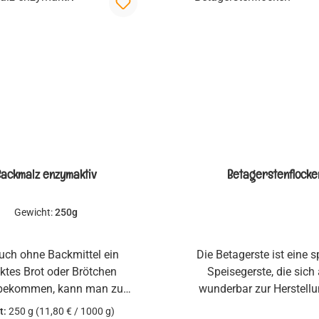
Backmalz enzymaktiv
Betagerstenflocke
Gewicht:
250g
ch ohne Backmittel ein
Die Betagerste ist eine s
ktes Brot oder Brötchen
Speisegerste, die sich
bekommen, kann man zu
wunderbar zur Herstell
seit über hundert Jahren
Backwaren eignet. Durch 
t:
250 g
(11,80 € / 1000 g)