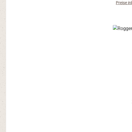
Preise i
allein
Honig
enthal
von 
Steuerun
der hö
wird
getr
optimal
Ferment
id
Ferment
Ur-Getre
Roggensa
werden.
stufige
auch 