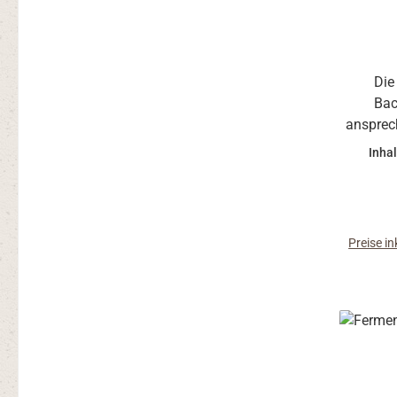
Die
Back
ansprec
Hefefei
Inhal
von tech
möch
En
kont
Preise i
gewo
Kombinat
Acero
bac