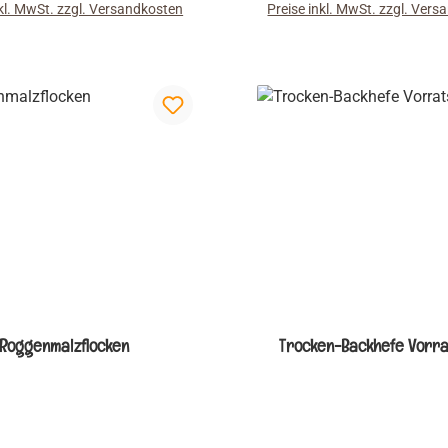
nkl. MwSt. zzgl. Versandkosten
Preise inkl. MwSt. zzgl. Ver
e durch die natürlichen im
mit einem hellen, eben
 und Dinkelvoll-kornmehl
diastatisch inaktiven M
tenen Enzyme und Zugabe
kombiniert ist.
Wasser in temperierter
g aktiviert und vermehrt. In
chsten Vermehrungsstufe
 das Produkt schonend
ocknet bei Erhaltung der
en Aktivität.Das naturhefe-
milchsäurelastige
direktstarterpulver ist der
eale Starter für milde
teige, für alle Weizen- und
idearten. Auch aromatische
Roggenmalzflocken
Trocken-Backhefe Vorra
uerteige können angesetzt
Alle Führungsarten von 1-
n bis 3-stufigen Systemen,
backhefefreie Varianten