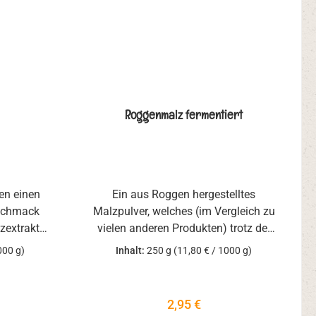
Roggenmalz fermentiert
en einen
Ein aus Roggen hergestelltes
schmack
Malzpulver, welches (im Vergleich zu
zextrakt.
vielen anderen Produkten) trotz der
en Form
dunklen Farbe einen sehr
000 g)
Inhalt:
250 g
(11,80 € / 1000 g)
 händeln,
aromatischen Geschmack aufweist.
serem
Ideal zur Herstellung von körnigen
ehl eine
Broten, aber auch Roggen- und
reis:
Regulärer Preis:
2,95 €
ten, die
Vollkornbroten, die einfach eine