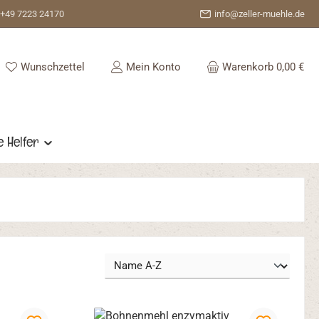
+49 7223 24170
info@zeller-muehle.de
Du hast 0 Produkte auf dem Merkzettel
Wunschzettel
Mein Konto
Warenkorb
0,00 €
e Helfer