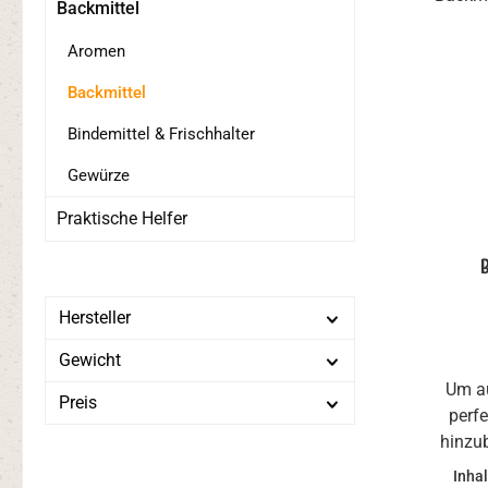
Backmittel
Aromen
Backmittel
Bindemittel & Frischhalter
Gewürze
Praktische Helfer
Hersteller
Gewicht
Um au
Preis
perfe
hinzu
einem 
Inhal