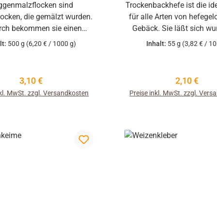
chnen das universelle
ggenmalzflocken sind
Trockenbackhefe ist die id
mentstarterpulver aus.
ocken, die gemälzt wurden.
für alle Arten von hefege
ch bekommen sie einen
Gebäck. Sie läßt sich w
siv malzigen Geruch und
bevorraten und ist sehr gel
lt:
500 g
(6,20 € / 1000 g)
Inhalt:
55 g
(3,82 € / 10
ck. Ideal zur Herstellung
Wir liefern einen kleinen Ka
n Arten Broten mit malzigem
Stück a 11g-Päckc
Geschmack.
Regulärer Preis:
Regulärer P
3,10 €
2,10 €
nkl. MwSt. zzgl. Versandkosten
Preise inkl. MwSt. zzgl. Ver