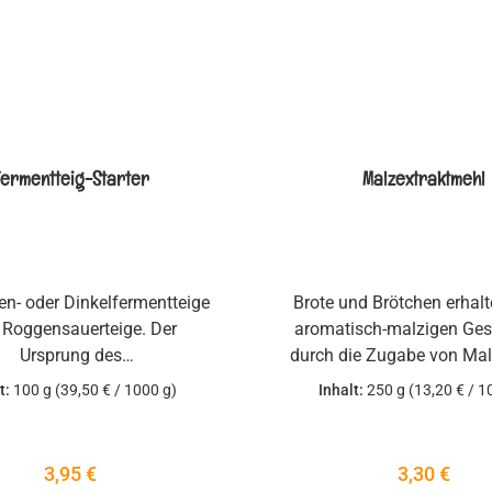
Fermentteig-Starter
Malzextraktmehl
en- oder Dinkelfermentteige
Brote und Brötchen erhalt
 Roggensauerteige. Der
aromatisch-malzigen Ge
Ursprung des
durch die Zugabe von Mal
tdirektstarterpulvers ist
Dieser ist in der normal
t:
100 g
(39,50 € / 1000 g)
Inhalt:
250 g
(13,20 € / 1
nd Dinkelvollkornmehl aus
zähflüssig und schwer zu
ischer Landwirtschaft.Die
weswegen wir mit un
ltenen aktiven Hefe- und
(inaktiven) Malzextraktm
Regulärer Preis:
Regulärer P
3,95 €
3,30 €
urebakterienstämme werden
getrocknete Version anbie