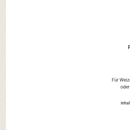
Für Weiz
oder
Fermen
Inhal
Honig u
ökolog
entha
Milchsä