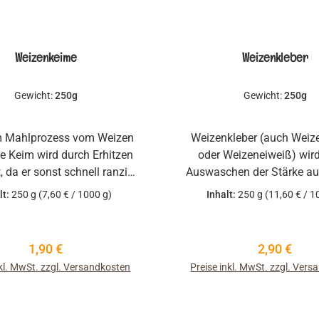
Weizenkeime
Weizenkleber
Gewicht:
250g
Gewicht:
250g
m Mahlprozess vom Weizen
Weizenkleber (auch Weiz
e Keim wird durch Erhitzen
oder Weizeneiweiß) wir
t, da er sonst schnell ranzig
Auswaschen der Stärke a
würde. Eingesetzt wird der
gewonnen. Eingesetzt w
lt:
250 g
(7,60 € / 1000 g)
Inhalt:
250 g
(11,60 € / 1
hlene) Keimling gerne für
Pulver bei schweren Teig
rrane Backwaren und auch
Körneranteil, hoher Rogge
eschmacksabrundung bei
viel Vollkorn) zur Stabilisi
Regulärer Preis:
Regulärer P
1,90 €
2,90 €
roten oder Brötchen..
bei Wurzelbroten für eine 
nkl. MwSt. zzgl. Versandkosten
Preise inkl. MwSt. zzgl. Ver
Porung eingesetzt