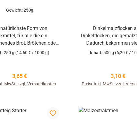
Gewicht:
250g
 natürlichste Form von
Dinkelmalzflocken s
mittel, für alle die ein
Dinkelflocken, die gemälz
hendes Brot, Brötchen oder
Dadurch bekommen sie
ngebäck auch ohne Zugabe
intensiv malzigen Geru
t:
250 g
(14,60 € / 1000 g)
Inhalt:
500 g
(6,20 € / 1
nischen Enzymen herstellen
Geschmack. Ideal zur Her
ten. Die dinkel-eigenen
von allen Arten Broten mi
zyme, die durch einen
Geschmack.
Regulärer Preis:
Regulärer P
3,65 €
3,10 €
rollierten Keimprozess
nkl. MwSt. zzgl. Versandkosten
Preise inkl. MwSt. zzgl. Ver
nnen werden, sorgen in
ion mit dem Vitamin C der
la-Kirsche für eine hohe
ktechnische Wirkung.