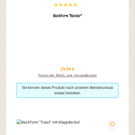
Durchschnittliche Bewertung von 5 von 5 Sternen
Backform "Kaviar"
Regulärer Preis:
29,90 €
Preise inkl. MwSt. zzgl. Versandkosten
Sie können dieses Produkt nach unserem Betriebsurlaub
wieder bestellen.