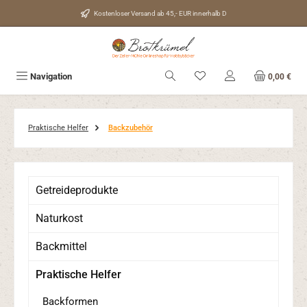
Zum Hauptinhalt springen
Kostenloser Versand ab 45,- EUR innerhalb D
Du hast 0 Produkte auf d
Navigation
0,00 €
Praktische Helfer
Backzubehör
Getreideprodukte
Naturkost
Backmittel
Praktische Helfer
Backformen