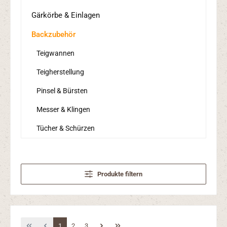
Gärkörbe & Einlagen
Backzubehör
Teigwannen
Teigherstellung
Pinsel & Bürsten
Messer & Klingen
Tücher & Schürzen
Produkte filtern
Seite
Seite
Seite
1
2
3