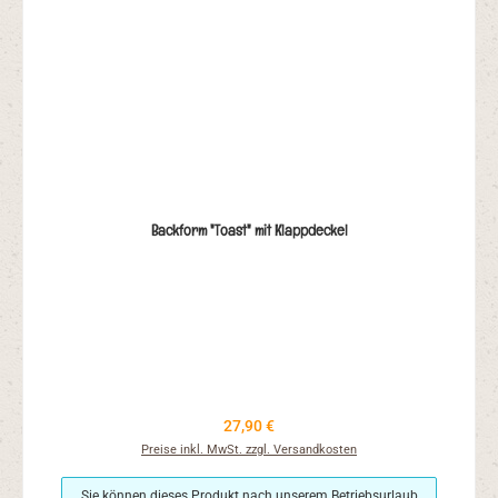
Backform "Toast" mit Klappdeckel
Regulärer Preis:
27,90 €
Preise inkl. MwSt. zzgl. Versandkosten
Sie können dieses Produkt nach unserem Betriebsurlaub