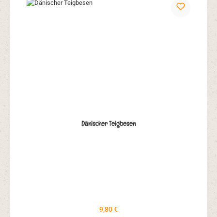
Dänischer Teigbesen
Regulärer Preis:
9,80 €