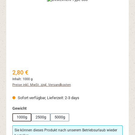
Regulärer Preis:
2,80 €
Inhalt:
1000 g
Preise inkl. MwSt. zzgl. Versandkosten
Sofort verfügbar, Lieferzeit: 2-3 days
auswählen
Gewicht
1000g
2500g
5000g
Sie können dieses Produkt nach unserem Betriebsurlaub wieder