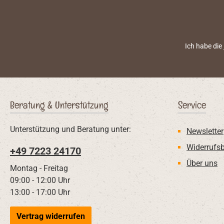
Vermehrungsstufe
Produkt scho
getrocknet bei E
Ich habe die
der optimalen Akti
naturhefe
milchsäurela
Fermentdirektstar
ist der ideale Sta
Beratung & Unterstützung
Service
milde Fermentteige
Weizen- und
Unterstützung und Beratung unter:
Getreidearten
Newsletter
aromatisc
Widerrufs
+49 7223 24170
Roggensauerteig
Über uns
angesetzt werd
Montag - Freitag
Führungsarten 
09:00 - 12:00 Uhr
stufigen bis 3-s
13:00 - 17:00 Uhr
Systemen, a
backhefefreie V
Vertrag widerrufen