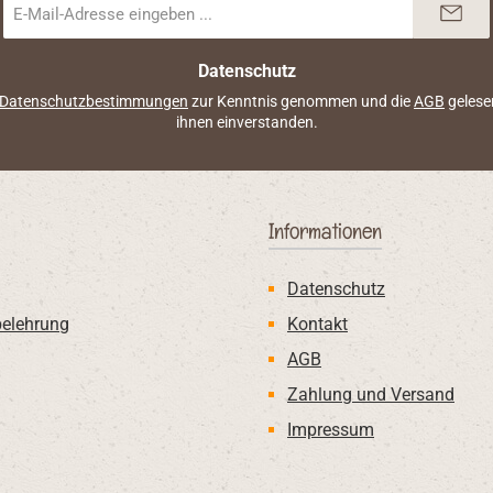
E-
 wird das
Mail-
Adresse
nend
*
Datenschutz
rhaltung
Datenschutzbestimmungen
zur Kenntnis genommen und die
AGB
gelese
vität.Das
ihnen einverstanden.
-
stige
terpulver
rter für
Informationen
, für alle
 Ur-
. Auch
Datenschutz
he
belehrung
Kontakt
e können
AGB
en.Alle
von 1-
Zahlung und Versand
tufigen
Impressum
uch
arianten