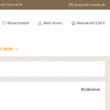
+49 7223 24170
info@zeller-muehle.de
Du hast 0 Produkte auf dem Merkzettel
Wunschzettel
Mein Konto
Warenkorb
0,00 €
e Helfer
Brotkrümel