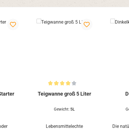
Durchschnittliche Bewertung von 4 von 5 Ste
tarter
Teigwanne groß 5 Liter
D
Gewicht:
5L
G
oder
Lebensmittelechte
Die natü