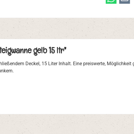
eigwanne gelb 15 ltr"
chließendem Deckel, 15 Liter Inhalt. Eine preiswerte, Möglichkei
unkern.