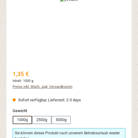
Regulärer Preis:
1,35 €
Inhalt:
1000 g
Preise inkl. MwSt. zzgl. Versandkosten
Sofort verfügbar, Lieferzeit: 2-3 days
auswählen
Gewicht
1000g
2500g
5000g
Sie können dieses Produkt nach unserem Betriebsurlaub wieder