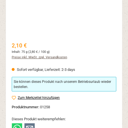
Regulärer Preis:
2,10 €
Inhalt:
75 g
(2,80 € / 100 g)
Preise inkl. MwSt. zzgl. Versandkosten
Sofort verfügbar, Lieferzeit: 2-3 days
Sie können dieses Produkt nach unserem Betriebsurlaub wieder
bestellen.
Zum Merkzettel hinzufügen
Produktnummer:
01258
Dieses Produkt weiterempfehlen: