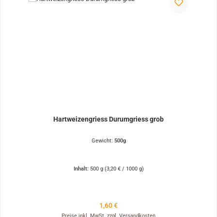
Hartweizengriess Durumgriess grob
Gewicht:
500g
Inhalt:
500 g
(3,20 € / 1000 g)
Regulärer Preis:
1,60 €
Preise inkl. MwSt. zzgl. Versandkosten