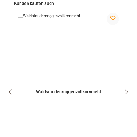
Produktgalerie überspringen
Kunden kaufen auch
Waldstaudenroggenvollkornmehl