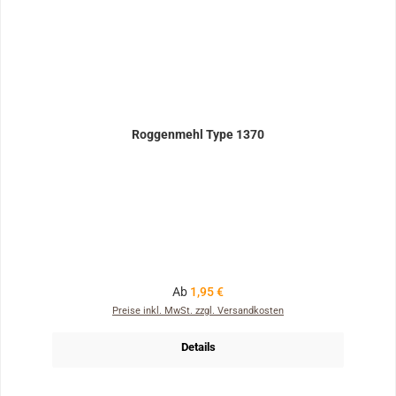
Roggenmehl Type 1370
Regulärer Preis:
Ab
1,95 €
Preise inkl. MwSt. zzgl. Versandkosten
Details