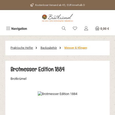
Zum Hauptinhalt springen
Kostenloser Versand ab 45,- EUR innerhalb D
Du hast 0 Produkte auf d
Navigation
0,00 €
Praktische Helfer
Backzubehör
Messer & Klingen
Brotmesser Edition 1884
Brotkrümel
Bildergalerie überspringen