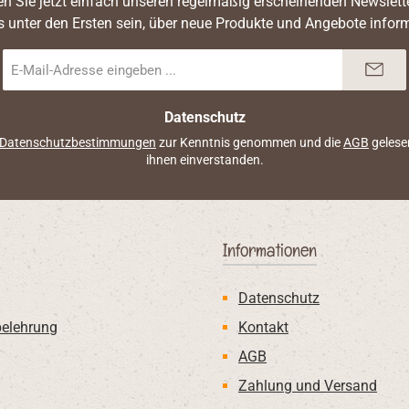
n Sie jetzt einfach unseren regelmäßig erscheinenden Newslett
s unter den Ersten sein, über neue Produkte und Angebote inform
E-
Mail-
Adresse
*
Datenschutz
Datenschutzbestimmungen
zur Kenntnis genommen und die
AGB
gelese
ihnen einverstanden.
Informationen
Datenschutz
belehrung
Kontakt
AGB
Zahlung und Versand