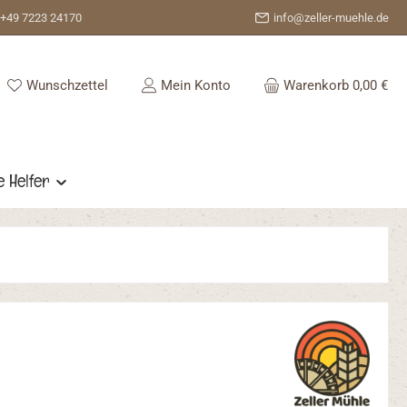
+49 7223 24170
info@zeller-muehle.de
Du hast 0 Produkte auf dem Merkzettel
Wunschzettel
Mein Konto
Warenkorb
0,00 €
e Helfer