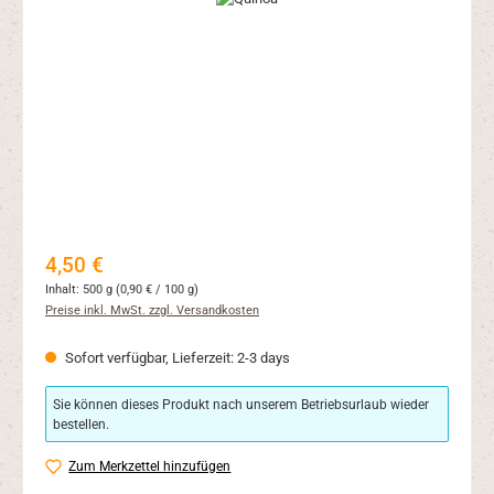
Regulärer Preis:
4,50 €
Inhalt:
500 g
(0,90 € / 100 g)
Preise inkl. MwSt. zzgl. Versandkosten
Sofort verfügbar, Lieferzeit: 2-3 days
Sie können dieses Produkt nach unserem Betriebsurlaub wieder
bestellen.
Zum Merkzettel hinzufügen