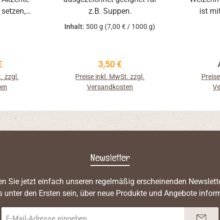
 setzen,
z.B. Suppen.
ist m
heitliche
genau r
Inhalt:
500 g
(7,00 € / 1000 g)
cht zu
höhe
einsamen
Minera
mega-3-
zwar ni
 Preis:
Regulärer Preis:
€
3,50 €
n.
Gebäckvo
. zzgl.
Preise inkl. MwSt. zzgl.
Preise
bekomm
ten
Versandkosten
Ve
typisch
die Fris
besser.
es natür
Mehlbe
Newsletter
n Sie jetzt einfach unseren regelmäßig erscheinenden Newslett
s unter den Ersten sein, über neue Produkte und Angebote inform
E-