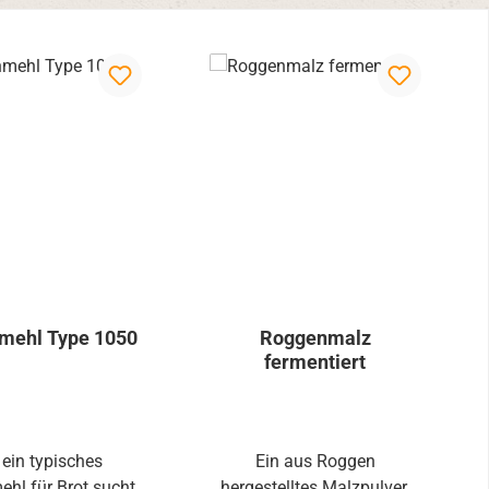
mehl Type 1050
Roggenmalz
fermentiert
ein typisches
Ein aus Roggen
hl für Brot sucht,
hergestelltes Malzpulver,