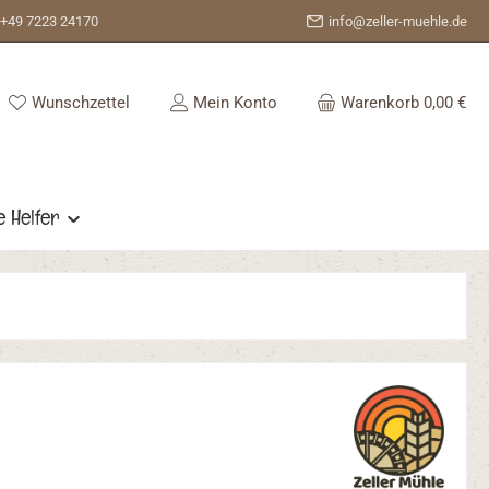
+49 7223 24170
info@zeller-muehle.de
Du hast 0 Produkte auf dem Merkzettel
Wunschzettel
Mein Konto
Warenkorb
0,00 €
e Helfer