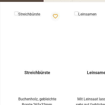
Produktgalerie überspringen
Streichbürste
Leinsam
Buchenholz, gebleichte
Mit Leinsaat las
Borste,265x33mm,
sehr gut farblich