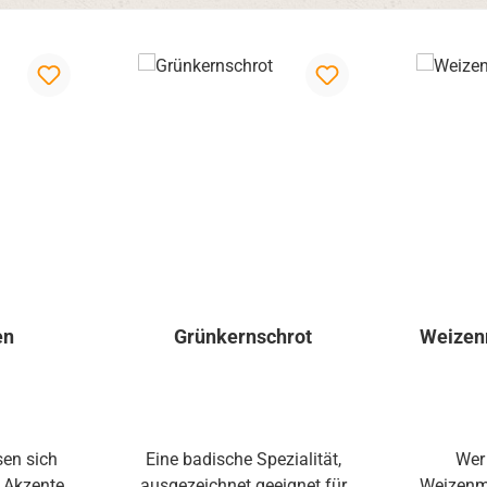
en
Grünkernschrot
Weizen
sen sich
Eine badische Spezialität,
Wer 
e Akzente
ausgezeichnet geeignet für
Weizenme