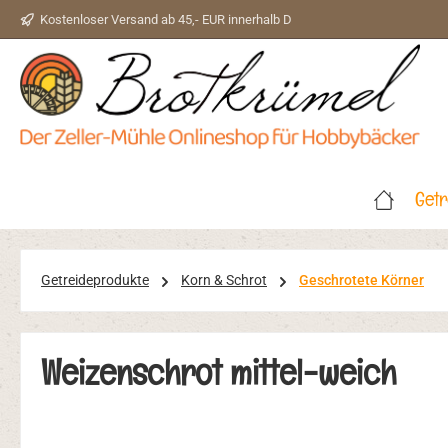
Kostenloser Versand ab 45,- EUR innerhalb D
 Hauptinhalt springen
Zur Suche springen
Zur Hauptnavigation springen
Getr
Getreideprodukte
Korn & Schrot
Geschrotete Körner
Weizenschrot mittel-weich