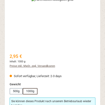
Regulärer Preis:
2,95 €
Inhalt:
1000 g
Preise inkl. MwSt. zzgl. Versandkosten
Sofort verfügbar, Lieferzeit: 2-3 days
auswählen
Gewicht
500g
1000g
Sie können dieses Produkt nach unserem Betriebsurlaub wieder