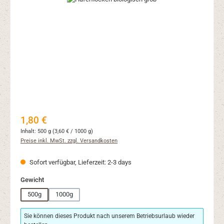
Regulärer Preis:
1,80 €
Inhalt:
500 g
(3,60 € / 1000 g)
Preise inkl. MwSt. zzgl. Versandkosten
Sofort verfügbar, Lieferzeit: 2-3 days
auswählen
Gewicht
500g
1000g
Sie können dieses Produkt nach unserem Betriebsurlaub wieder