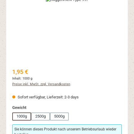
Regulärer Preis:
1,95 €
Inhalt:
1000 g
Preise inkl. MwSt. zzgl. Versandkosten
Sofort verfügbar, Lieferzeit: 2-3 days
auswählen
Gewicht
1000g
2500g
5000g
Sie können dieses Produkt nach unserem Betriebsurlaub wieder