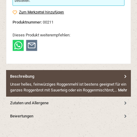
bestellen.
Zum Merkzettel hinzufügen
Produktnummer:
00211
Dieses Produkt weiterempfehlen:
Beschreibung
Unser helles, feinwürziges Roggenmehl ist bestens geeignet für ein
ganzes Roggenbrot mit Sauerteig oder ein Roggenmischbrot,…
Mehr
Zutaten und Allergene
Bewertungen