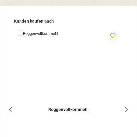
Produktgalerie überspringen
Kunden kaufen auch
Roggenvollkornmehl