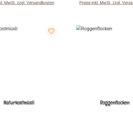
nkl. MwSt. zzgl. Versandkosten
Preise inkl. MwSt. zzgl. Ver
lle wichtigen Ballaststoffe,
wichtigen Ballaststoffe, M
lien und Vitamine im Korn
und Vitamine im Korn und 
nd tragen so zu einer
zu einer ausgewogenen, 
gewogenen, gesunden
Ernährung bei. Ob mit Milc
g bei. Ob mit Milch oder in
Joghurt: so wird das Früh
 so wird das Frühstück zum
Erlebnis.
Erlebnis.
Naturkostmüsli
Roggenflocken