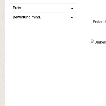
Saaten
Sonnenb
Preis
zufüge
Bewertung mind.
od
Preise i