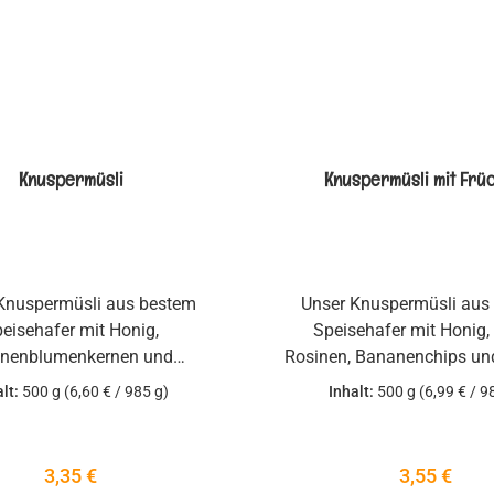
Knuspermüsli
Knuspermüsli mit Frü
Knuspermüsli aus bestem
Unser Knuspermüsli aus
eisehafer mit Honig,
Speisehafer mit Honig, 
nenblumenkernen und
Rosinen, Bananenchips un
lumenöl. Die Haferkörner
Die Haferkörner werden 
alt:
500 g
(6,60 € / 985 g)
Inhalt:
500 g
(6,99 € / 9
mittels Dampf erhitzt und
Dampf erhitzt und der K
imling damit stabilisiert.
damit stabilisiert. geque
tscht und dann langsam
dann langsam abgeküh
Regulärer Preis:
Regulärer P
3,35 €
3,55 €
lt. So schonend zubereitet
schonend zubereitet blei