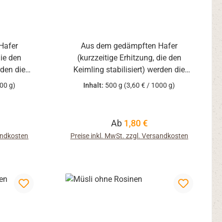
Hafer
Aus dem gedämpften Hafer
die den
(kurzzeitige Erhitzung, die den
rden die
Keimling stabilisiert) werden die
t. Öko-
Haferflocken gequetscht. Öko-
000 g)
Inhalt:
500 g
(3,60 € / 1000 g)
O-006
Kontrollstelle: DE-ÖKO-006
eis:
Regulärer Preis:
Ab
1,80 €
sandkosten
Preise inkl. MwSt. zzgl. Versandkosten