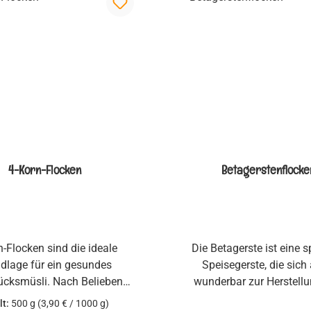
4-Korn-Flocken
Betagerstenflocke
n-Flocken sind die ideale
Die Betagerste ist eine s
dlage für ein gesundes
Speisegerste, die sich
ücksmüsli. Nach Belieben
wunderbar zur Herstell
 Obst, getrocknete Früchte,
Backwaren eignet. Durch 
lt:
500 g
(3,90 € / 1000 g)