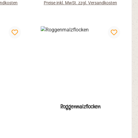
sandkosten
Preise inkl. MwSt. zzgl. Versandkosten
ineralien
Vitamine im Korn und tragen so zu
tragen so
einer ausgewogenen, gesunden
gesunden
Ernährung bei. Ob mit Milch oder in
h oder in
Joghurt: so wird das Frühstück zum
stück zum
Erlebnis.
Roggenmalzflocken