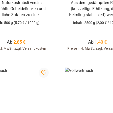
 Naturkostmüsli vereint
Aus dem gedämpften 
hlte Getreideflocken und
(kurzzeitige Erhitzung, 
rliche Zutaten zu einer
Keimling stabilisiert) we
ogenen Mischung für den
Roggenflocken gequet
lt:
500 g
(5,70 € / 1000 g)
Inhalt:
2500 g
(2,00 € / 1
en Genuss. Die Kombination
rschiedenen Komponenten
r eine angenehme Sättigung
Regulärer Preis:
Regulärer Pr
Ab
2,85 €
Ab
1,40 €
 abwechslungsreiche Textur
nkl. MwSt. zzgl. Versandkosten
Preise inkl. MwSt. zzgl. Ver
für ein bewusstes Frühstück
als Grundlage für eigene
Müslikreationen.