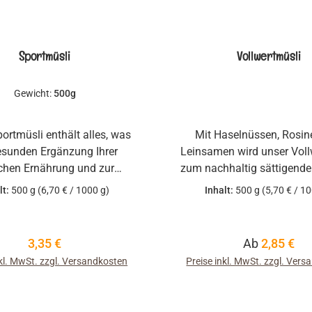
Sportmüsli
Vollwertmüsli
Gewicht:
500g
ortmüsli enthält alles, was
Mit Haselnüssen, Rosin
esunden Ergänzung Ihrer
Leinsamen wird unser Voll
ichen Ernährung und zur
zum nachhaltig sättigende
g der Leistung erforderlich
verdaulichen Start in den 
lt:
500 g
(6,70 € / 1000 g)
Inhalt:
500 g
(5,70 € / 1
ben ausgewogenen Flocken
Zucker- und Salzzusatz is
pfel, Rosinen und Aprikosen
gesunde und bekömm
n nötigen Leistungsschub,
Alternative.
Regulärer Preis:
Regulärer Pr
3,35 €
Ab
2,85 €
nn's drauf ankommt.
nkl. MwSt. zzgl. Versandkosten
Preise inkl. MwSt. zzgl. Ver