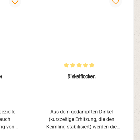
Durchschnittliche Bewertung von 5 von 5 Ste
n
Dinkelflocken
pezielle
Aus dem gedämpften Dinkel
 auch
(kurzzeitige Erhitzung, die den
ung von
Keimling stabilisiert) werden die
den hohen
Dinkelflocken gequetscht.