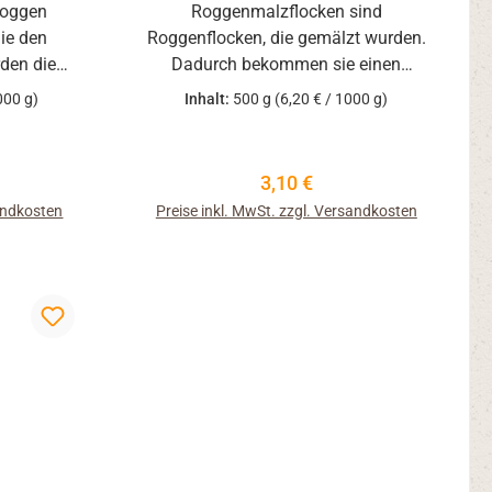
Roggen
Roggenmalzflocken sind
die den
Roggenflocken, die gemälzt wurden.
rden die
Dadurch bekommen sie einen
scht.
intensiv malzigen Geruch und
000 g)
Inhalt:
500 g
(6,20 € / 1000 g)
Geschmack. Ideal zur Herstellung
von allen Arten Broten mit malzigem
Geschmack.
eis:
Regulärer Preis:
3,10 €
sandkosten
Preise inkl. MwSt. zzgl. Versandkosten