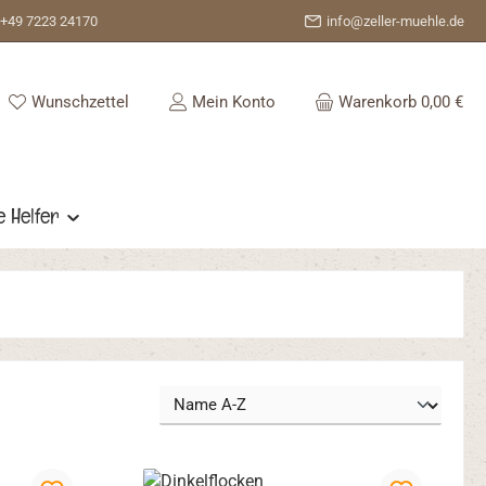
+49 7223 24170
info@zeller-muehle.de
Du hast 0 Produkte auf dem Merkzettel
Wunschzettel
Mein Konto
Warenkorb
0,00 €
e Helfer