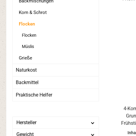
Backmischungen
Korn & Schrot
Flocken
Flocken
Müslis
Grieße
Naturkost
Backmittel
Praktische Helfer
4-Kor
Grun
Hersteller
Frühst
frisches
Inha
Gewicht