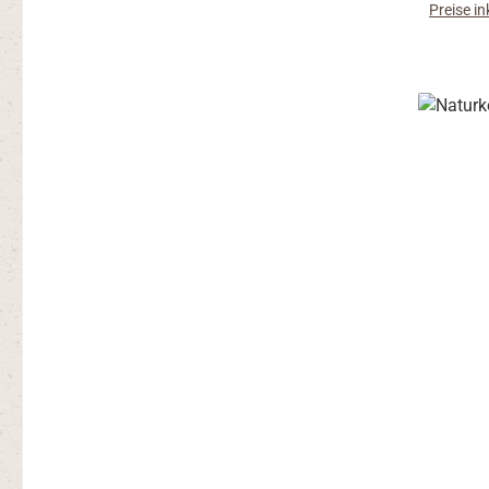
Preise i
bleiben a
Minera
u
aus
Ernährun
Joghurt: