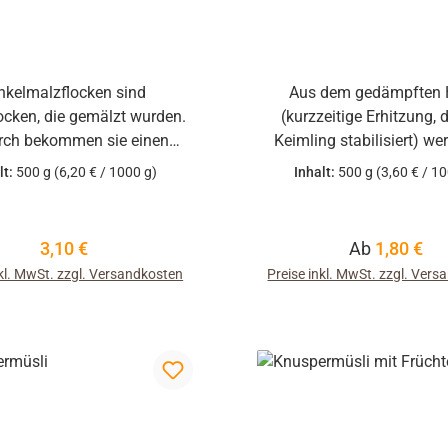
nkelmalzflocken sind
Aus dem gedämpften 
ocken, die gemälzt wurden.
(kurzzeitige Erhitzung, 
ch bekommen sie einen
Keimling stabilisiert) we
siv malzigen Geruch und
Haferflocken gequetsch
lt:
500 g
(6,20 € / 1000 g)
Inhalt:
500 g
(3,60 € / 1
ck. Ideal zur Herstellung
Kontrollstelle: DE-ÖK
n Arten Broten mit malzigem
Geschmack.
Regulärer Preis:
Regulärer Pr
3,10 €
Ab
1,80 €
nkl. MwSt. zzgl. Versandkosten
Preise inkl. MwSt. zzgl. Ver