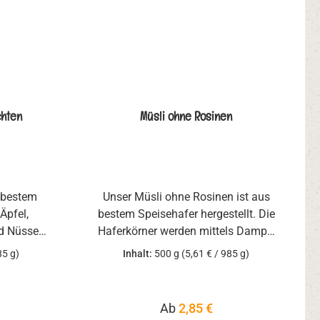
chten
Müsli ohne Rosinen
 bestem
Unser Müsli ohne Rosinen ist aus
Äpfel,
bestem Speisehafer hergestellt. Die
d Nüssen.
Haferkörner werden mittels Dampf
mittels
erhitzt und der Keimling damit
85 g)
Inhalt:
500 g
(5,61 € / 985 g)
eimling
stabilisiert. gequetscht und dann
tscht und
langsam abgekühlt. So schonend
lt. So
zubereitet bleiben alle wichtigen
reis:
Regulärer Preis:
Ab
2,85 €
ben alle
Ballaststoffe, Mineralien und