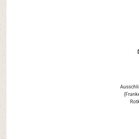
Ausschli
(Frank
Rot
ausg
un
Hauptsäc
helle Br