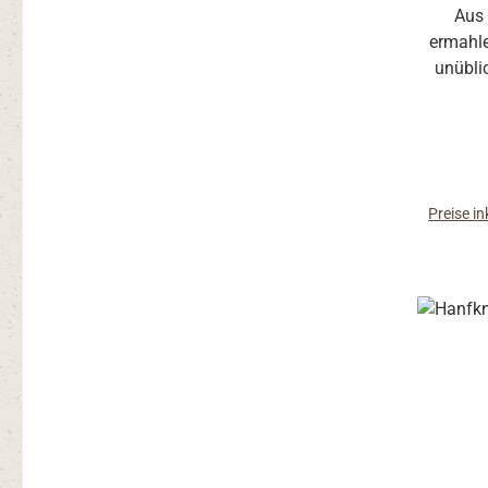
Aus
ermahle
unübli
Kor
Herstel
Emmer 
Kleber u
mit a
Preise i
verbacke
Ferne
ei
ausgeprä
(