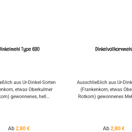
wird Dunst oft auch 
grobes Mehl bezeich
Dinkelmehl Type 630
Dinkelvollkornmeh
eßlich aus Ur-Dinkel-Sorten
Ausschließlich aus Ur-Dink
enkorn, etwas Oberkulmer
(Frankenkorn, etwas Obe
korn) gewonnenes, hell
Rotkorn) gewonnenes Meh
emahlenes Mehl für die
das spezielle Mahlverfahr
iverselle Anwendung.
Zeller Mühle, wird das M
hlich wird es für Brötchen,
fein, was zu einem be
ote oder auch Hefefeinteige
Backverhalten führ
Regulärer Preis:
Regulärer Pr
Ab
2,80 €
Ab
2,80 €
eingesetzt.