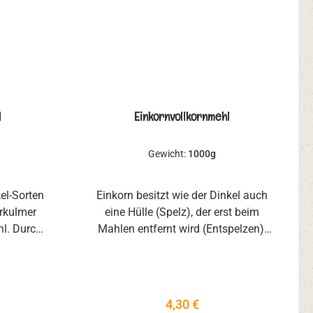
als
net.
l
Einkornvollkornmehl
Gewicht:
1000g
el-Sorten
Einkorn besitzt wie der Dinkel auch
rkulmer
eine Hülle (Spelz), der erst beim
l. Durch
Mahlen entfernt wird (Entspelzen).
en in der
Dadurch ist das Korn vor
ehl sehr
Pflanzenerkrankungen und
sseren
Umwelteinflüssen geschützt.
t.
Menschen die Weizen nicht
eis:
Regulärer Preis:
4,30 €
vertragen, könnten mit Einkorn eine