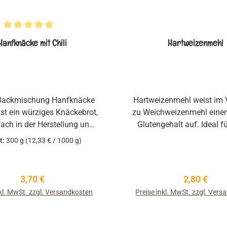
nittliche Bewertung von 5 von 5 Sternen
Hanfknäcke mit Chili
Hartweizenmehl
Backmischung Hanfknäcke
Hartweizenmehl weist im 
 ist ein würziges Knäckebrot,
zu Weichweizenmehl eine
fach in der Herstellung und
Glutengehalt auf. Ideal fü
ur Brotzeit oder einfach zum
und Pastateige, bei d
t:
300 g
(12,33 € / 1000 g)
ern zwischendurch oder
Verarbeitung Dehnbarkeit
s ist. Die leichte Schärfe,
ist. Auch für luftiges Brot
 Chili dem Gebäck verleiht,
schönen Porung spielt Gl
Regulärer Preis:
Regulärer P
3,70 €
2,80 €
rkt dabei aromatisch.
wichtige Rolle. Als Kleberg
nkl. MwSt. zzgl. Versandkosten
Preise inkl. MwSt. zzgl. Ver
es die beim Backpro
produzierten Gärgase dort
sie haben wollen: im Teig.