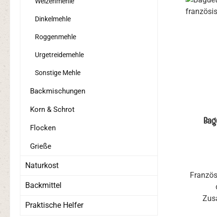
Weizenmehle
Dinkelmehle
Roggenmehle
Urgetreidemehle
Sonstige Mehle
Backmischungen
Korn & Schrot
Bag
Flocken
Grieße
Naturkost
Französ
Backmittel
Zus
Praktische Helfer
Frankr