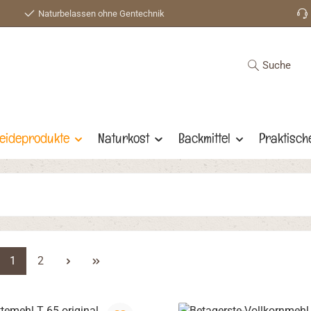
Naturbelassen ohne Gentechnik
Suche
eideprodukte
Naturkost
Backmittel
Praktisch
Seite
Seite
1
2