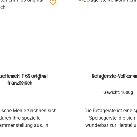
uettemehl T 65 original
Betagerste-Vollkorn
französisch
Gewicht:
1000g
ische Mehle zeichnen sich
Die Betagerste ist eine s
durch ihre spezielle
Speisegerste, die sich
ammenstellung aus. In
wunderbar zur Herstell
eich werden, anders als in
Backwaren eignet. Durch 