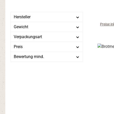
Deu
Weizens
eingela
Hersteller
dan
Preise i
Gewicht
gewü
zusamm
Verpackungsart
somit
fran
Preis
Bewertung mind.