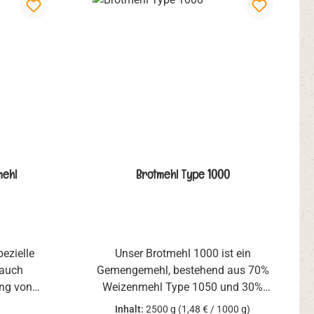
mehl
Brotmehl Type 1000
pezielle
Unser Brotmehl 1000 ist ein
 auch
Gemengemehl, bestehend aus 70%
ung von
Weizenmehl Type 1050 und 30%
den hohen
Roggenmehl Type 1150, aus dem
Inhalt:
2500 g
(1,48 € / 1000 g)