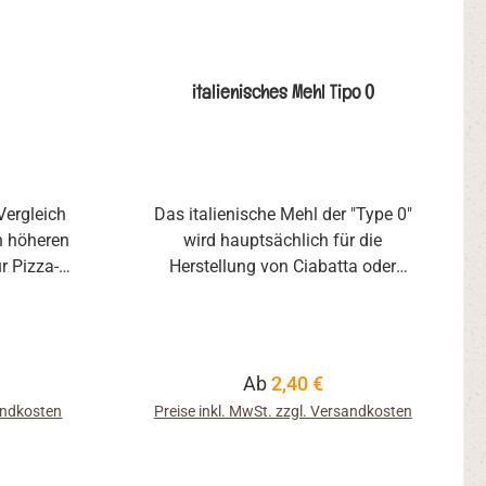
italienisches Mehl Tipo 0
Vergleich
Das italienische Mehl der "Type 0"
n höheren
wird hauptsächlich für die
r Pizza-
Herstellung von Ciabatta oder
eren
anderen Gebäckspezialitäten aus
 gefragt
"Bella Italia" eingesetzt. Wir
 mir einer
beziehen das Produkt aus einer
uten eine
Mühle in Südtirol, genauer gesagt
reis:
Regulärer Preis:
Ab
2,40 €
erüst hält
aus Meran.
sandkosten
Preise inkl. MwSt. zzgl. Versandkosten
zess
, wo wir
 Der