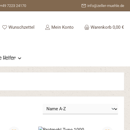
+49 7223 24170
info@zeller-muehle.de
Du hast 0 Produkte auf dem Merkzettel
Wunschzettel
Mein Konto
Warenkorb
0,00 €
e Helfer