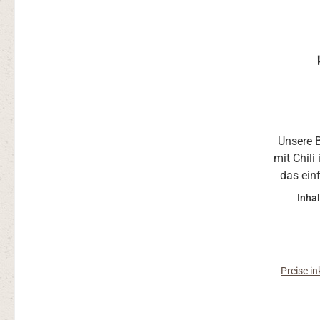
Durchsch
Unsere 
mit Chili
das ein
lecker z
Inhal
Knabb
unterweg
die das
wi
Preise i