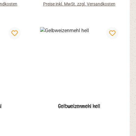
sandkosten
Preise inkl. MwSt. zzgl. Versandkosten
Alternative für sich finden. Durch
das spezielle Mahlverfahren in der
Zeller Mühle, wird das Mehl sehr
fein, was zu einem besseren
Backverhalten führt.
l
Gelbweizenmehl hell