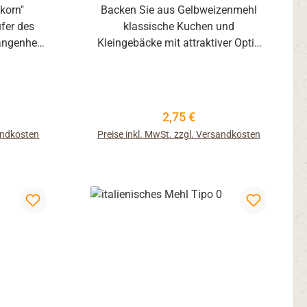
korn"
Backen Sie aus Gelbweizenmehl
ufer des
klassische Kuchen und
angenheit
Kleingebäcke mit attraktiver Optik
s Getreide
durch gelbfarbigen Mehlkörper.
r, im
Gelbweizen kann wie Weizenmehl
zen,
verwendet werden.
eblieben.
eis:
Regulärer Preis:
2,75 €
 auch als
sandkosten
Preise inkl. MwSt. zzgl. Versandkosten
 Menschen
, könnten
 für sich
ielle
er Mühle,
 was zu
ten führt.